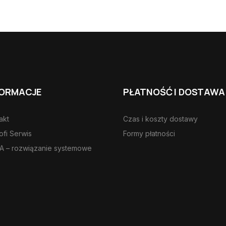
FORMACJE
PŁATNOŚĆ I DOSTAWA
akt
Czas i koszty dostawy
ofi Serwis
Formy płatności
 – rozwiązanie systemowe