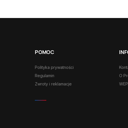
POMOC
IN
Polityka prywatności
Kont
Regulamin
O Pr
Zwroty i reklamacje
WEPA