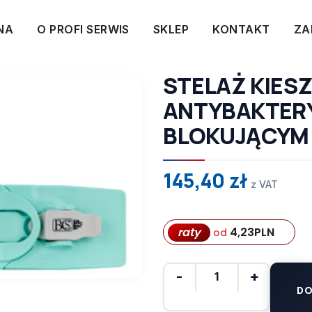
NA
O PROFI SERWIS
SKLEP
KONTAKT
ZA
STELAŻ KIES
ANTYBAKTERY
BLOKUJĄCYM 
145,40
zł
z VAT
raty
4,23
PLN
od
DO