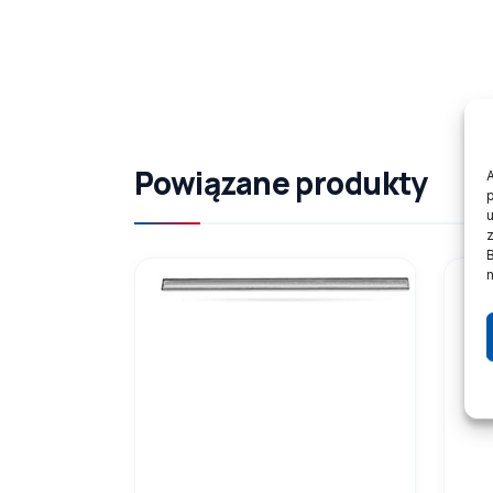
Powiązane produkty
A
z
n