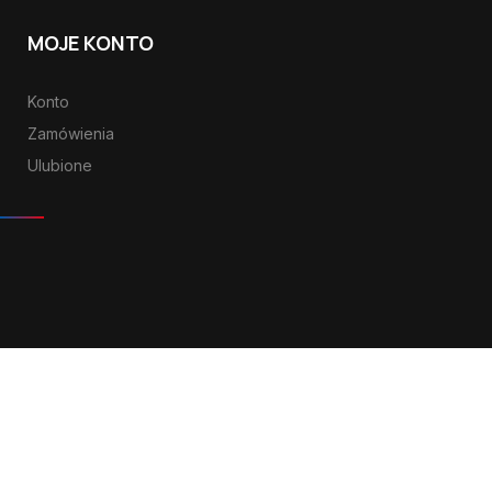
MOJE KONTO
Konto
Zamówienia
Ulubione
Fatal error
: Uncaught wfWAFStorageFileException: Unable to
save temporary file for atomic writing. in /profi-serwis-
woocommerce/wp-
content/plugins/wordfence/vendor/wordfence/wf-