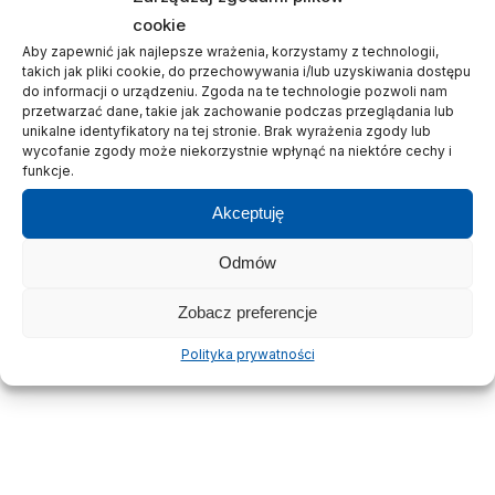
SKU:
B001 25L
cookie
KATEGORIA:
CHEMIA
Aby zapewnić jak najlepsze wrażenia, korzystamy z technologii,
takich jak pliki cookie, do przechowywania i/lub uzyskiwania dostępu
PRZEMYSŁOWA
do informacji o urządzeniu. Zgoda na te technologie pozwoli nam
przetwarzać dane, takie jak zachowanie podczas przeglądania lub
unikalne identyfikatory na tej stronie. Brak wyrażenia zgody lub
wycofanie zgody może niekorzystnie wpłynąć na niektóre cechy i
funkcje.
OPIS
Akceptuję
Odmów
OPINIE (0)
Zobacz preferencje
Polityka prywatności